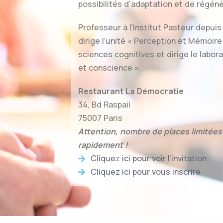
possibilités d’adaptation et de régén
Professeur à l’Institut Pasteur depuis
dirige l’unité « Perception et Mémoire 
sciences cognitives et dirige le labo
et conscience ».
Restaurant La Démocratie
34, Bd Raspail
75007 Paris
Attention, nombre de places limitées
rapidement !
Cliquez ici pour voir l'invitation
Cliquez ici pour vous inscrire