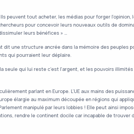
ls peuvent tout acheter, les médias pour forger l’opinion, l
s chercheurs pour concevoir leurs nouveaux outils de domin
dissimuler leurs bénéfices » …
ent dit une structure ancrée dans la mémoire des peuples 
ts qui pourraient leur déplaire.
 la seule qui lui reste c’est l’argent, et les pouvoirs illimit
culièrement parlant en Europe. L’UE aux mains des puissan
Europe élargie au maximum découpée en régions qui appliq
rlement manipulé par leurs lobbies ! Elle peut ainsi impos
ations, rendre le continent docile car incapable de trouver 