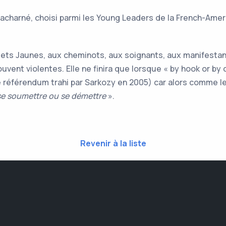
 acharné, choisi parmi les Young Leaders de la French-Ame
ilets Jaunes, aux cheminots, aux soignants, aux manifestan
uvent violentes. Elle ne finira que lorsque « by hook or by
le référendum trahi par Sarkozy en 2005) car alors comme l
 se soumettre ou se démettre
».
Revenir à la liste