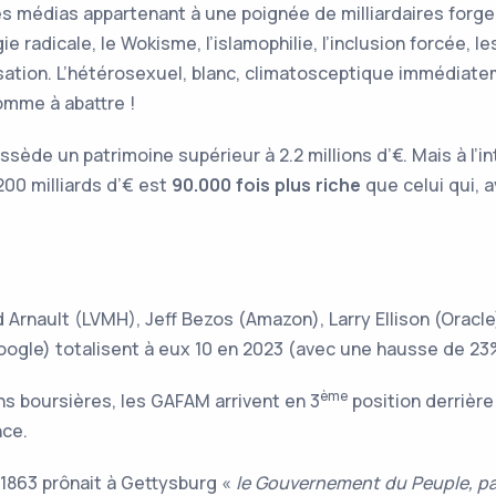
des médias appartenant à une poignée de milliardaires forge
ogie radicale, le Wokisme, l’islamophilie, l’inclusion forcée
lisation. L’hétérosexuel, blanc, climatosceptique immédiat
’homme à abattre !
sède un patrimoine supérieur à 2.2 millions d’€. Mais à l’in
200 milliards d’€ est
90.000 fois plus riche
que celui qui, a
 Arnault (LVMH), Jeff Bezos (Amazon), Larry Ellison (Oracle)
oogle) totalisent à eux 10 en 2023 (avec une hausse de 23
ème
ns boursières, les GAFAM arrivent en 3
position derrière
ance.
 1863 prônait à Gettysburg «
le Gouvernement du Peuple, par