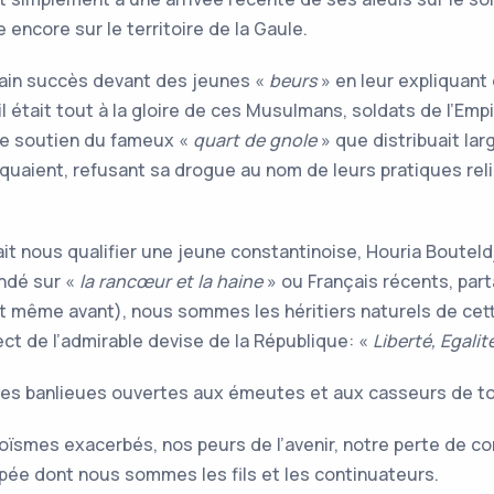
 encore sur le territoire de la Gaule.
rtain succès devant des jeunes «
beurs
» en leur expliquant 
’il était tout à la gloire de ces Musulmans, soldats de l’Emp
 le soutien du fameux «
quart de gnole
» que distribuait la
oquaient, refusant sa drogue au nom de leurs pratiques reli
it nous qualifier une jeune constantinoise, Houria Bouteld
ondé sur «
la rancœur et la haine
» ou Français récents, par
et même avant), nous sommes les héritiers naturels de cet
pect de l’admirable devise de la République: «
Liberté, Egalit
ines banlieues ouvertes aux émeutes et aux casseurs de to
oïsmes exacerbés, nos peurs de l’avenir, notre perte de co
pée dont nous sommes les fils et les continuateurs.