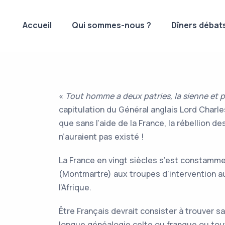
Accueil
Qui sommes-nous ?
Dîners débat
«
Tout homme a deux patries, la sienne et p
capitulation du Général anglais Lord Charl
que sans l’aide de la France, la rébellion 
n’auraient pas existé !
La France en vingt siècles s’est constamme
(Montmartre) aux troupes d’intervention au 
l’Afrique.
Être Français devrait consister à trouver 
longue généalogie celte ou franque ou tout 