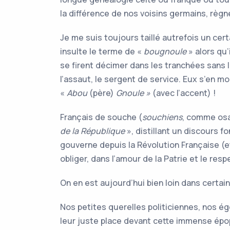
la différence de nos voisins germains, règne
Je me suis toujours taillé autrefois un ce
insulte le terme de «
bougnoule
» alors qu
se firent décimer dans les tranchées sans
l’assaut, le sergent de service. Eux s’en m
«
Abou
(père)
Gnoule »
(avec l’accent) !
Français de souche (
souchiens
, comme osa
de la République
», distillant un discours f
gouverne depuis la Révolution Française (
obliger, dans l’amour de la Patrie et le res
On en est aujourd’hui bien loin dans certa
Nos petites querelles politiciennes, nos ég
leur juste place devant cette immense épo