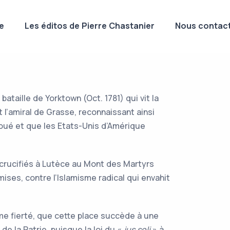
e
Les éditos de Pierre Chastanier
Nous contact
e
ataille de Yorktown (Oct. 1781) qui vit la
l’amiral de Grasse, reconnaissant ainsi
choué et que les Etats-Unis d’Amérique
 crucifiés à Lutèce au Mont des Martyrs
ises, contre l’Islamisme radical qui envahit
me fierté, que cette place succède à une
e la Patrie, puisque la loi du «
jus soli
» à