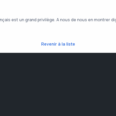
nçais est un grand privilège. A nous de nous en montrer di
Revenir à la liste