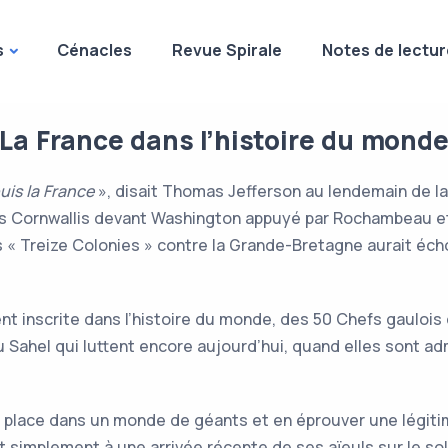
s
Cénacles
Revue Spirale
Notes de lectur
La France dans l’histoire du mond
uis la France
», disait Thomas Jefferson au lendemain de la b
es Cornwallis devant Washington appuyé par Rochambeau et 
des « Treize Colonies » contre la Grande-Bretagne aurait é
nt inscrite dans l’histoire du monde, des 50 Chefs gaulois
Sahel qui luttent encore aujourd’hui, quand elles sont adm
sa place dans un monde de géants et en éprouver une légiti
simplement à une arrivée récente de ses aïeuls sur le sol d