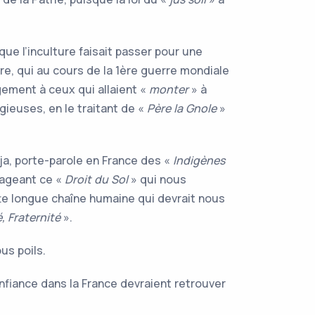
que l’inculture faisait passer pour une
ire, qui au cours de la 1ère guerre mondiale
rgement à ceux qui allaient «
monter
» à
gieuses, en le traitant de «
Père la Gnole
»
ja, porte-parole en France des «
Indigènes
tageant ce «
Droit du Sol
» qui nous
te longue chaîne humaine qui devrait nous
é, Fraternité
».
us poils.
nfiance dans la France devraient retrouver