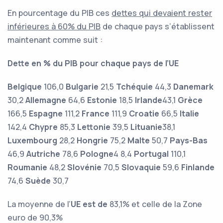
En pourcentage du PIB ces
dettes qui devaient rester
inférieures à 60% du PIB
de chaque pays s’établissent
maintenant comme suit :
Dette en % du PIB pour chaque pays de l’UE
Belgique
106,0
Bulgarie
21,5
Tchéquie
44,3
Danemark
30,2
Allemagne
64,6
Estonie
18,5
Irlande
43,1
Grèce
166,5
Espagne
111,2
France
111,9
Croatie
66,5
Italie
142,4
Chypre
85,3
Lettonie
39,5
Lituanie
38,1
Luxembourg
28,2
Hongrie
75,2
Malte
50,7
Pays-Bas
46,9
Autriche
78,6
Pologne
4 8,4
Portugal
110,1
Roumanie
48,2
Slovénie
70,5
Slovaquie
59,6
Finlande
74,6
Suède
30,7
La moyenne de l’
UE est de
83,1% et celle de la Zone
euro de 90,3%