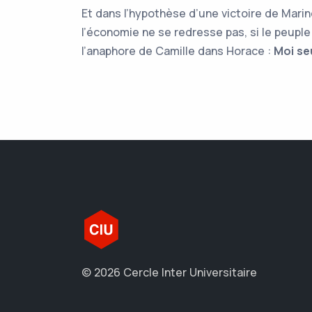
Et dans l’hypothèse d’une victoire de Mari
l’économie ne se redresse pas, si le peuple
l’anaphore de Camille dans Horace :
Moi seu
© 2026 Cercle Inter Universitaire