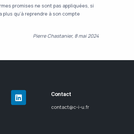
ormes promises ne sont pas appliquées, si
era plus qu’à reprendre à son compte
Pierre Chastanier, 8 mai 2024
Contact
contact@c-i-u.fr