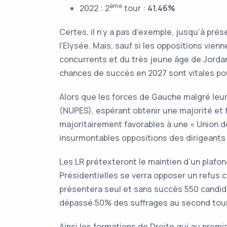
ème
2022 : 2
tour :
41.46%
Certes, il n’y a pas d’exemple, jusqu’à prés
l’Elysée. Mais, sauf si les oppositions vien
concurrents et du très jeune âge de Jorda
chances de succès en 2027 sont vitales pou
Alors que les forces de Gauche malgré leur
(NUPES), espérant obtenir une majorité et 
majoritairement favorables à une « Union d
insurmontables oppositions des dirigeants d
Les LR prétexteront le maintien d’un plafo
Présidentielles se verra opposer un refus 
présentera seul et sans succès 550 candidat
dépassé 50% des suffrages au second tour
Ainsi les formations de Droite qui au prem