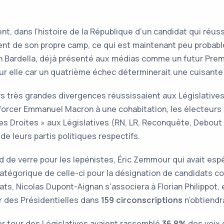
ent, dans l’histoire de la République d’un candidat qui réus
nent de son propre camp, ce qui est maintenant peu probable
n Bardella, déjà présenté aux médias comme un futur Premi
r elle car un quatrième échec déterminerait une cuisante 
s très grandes divergences réussissaient aux Législatives
forcer Emmanuel Macron à une cohabitation, les électeurs 
es Droites » aux Législatives (RN, LR, Reconquête, Debout 
e leurs partis politiques respectifs.
nd de verre pour les lepénistes, Éric Zemmour qui avait es
catégorique de celle-ci pour la désignation de candidats c
s, Nicolas Dupont-Aignan s’associera à Florian Philippot, 
 des Présidentielles dans
159 circonscriptions
n’obtiendr
ier tour des Législatives avaient rassemblé
36.8%
des voix