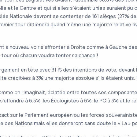
lle et le Centre et qui si elles s’étaient unies auraient pu 
lée Nationale devront se contenter de 161 sièges (27% des
remier tour obtiendra quand même une majorité relative 
t à nouveau voir s’affronter à Droite comme à Gauche des p
l tour où chacun voudra tenter sa chance !
largement en tête avec 31 % des intentions de vote, devant
ite créditées à 3% une majorité absolue s’ils étaient unis. M
comme on l’imaginait, éclatée entre toutes ses composante
s’effondre à 6.5%, les Écologistes à 6%, le PC à 3% et le r
act sur le Parlement européen où les forces souverainiste
e des Nations mais elles donneront sans doute le « La » po