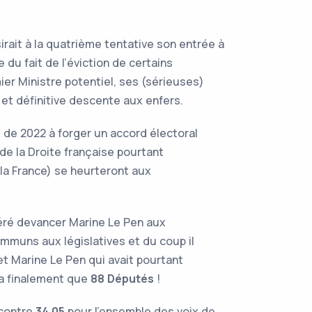
sirait à la quatrième tentative son entrée à
 du fait de l’éviction de certains
er Ministre potentiel, ses (sérieuses)
et définitive descente aux enfers.
 de 2022 à forger un accord électoral
de la Droite française pourtant
la France) se heurteront aux
péré devancer Marine Le Pen aux
ommuns aux législatives et du coup il
et Marine Le Pen qui avait pourtant
a finalement que
88 Députés
!
 contre
34.05
pour l’ensemble des voix de