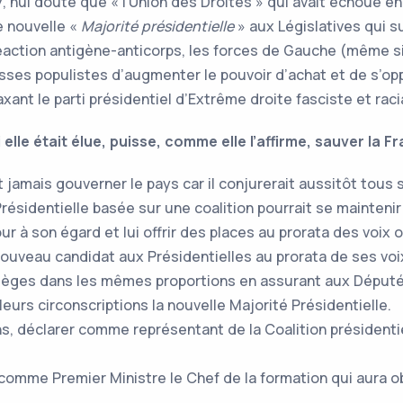
7, nul doute que « l’Union des Droites » qui avait échoué e
ne nouvelle «
Majorité présidentielle
» aux Législatives qui su
action antigène-anticorps, les forces de Gauche (même si 
sses populistes d’augmenter le pouvoir d’achat et de s’opp
axant le parti présidentiel d’Extrême droite fasciste et ra
elle était élue, puisse, comme elle l’affirme, sauver la F
 jamais gouverner le pays car il conjurerait aussitôt tous s
sidentielle basée sur une coalition pourrait se maintenir 
r à son égard et lui offrir des places au prorata des voix
nouveau candidat aux Présidentielles au prorata de ses voix
ièges dans les mêmes proportions en assurant aux Députés 
leurs circonscriptions la nouvelle Majorité Présidentielle.
s, déclarer comme représentant de la Coalition présidentiel
 comme Premier Ministre le Chef de la formation qui aura