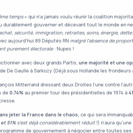
ême temps
» qui n’a jamais voulu réunir la coalition majorita
pu durablement gouverner et décevant tout le monde en n
achat, sécurité, immigration, retraites, soins, énergie, dette
 avec aujourd’hui 89 Députés RN
malgré l’absence de proport
ant purement électorale
: Nupes !
nctionner avec deux grands Partis,
une majorité et une opp
e De Gaulle à Sarkozy (Déjà sous Hollande les frondeurs al
nçois Mitterrand dressant deux Droites l’une contre l’autr
és de
0.74%
au premier tour des présidentielles de 1974 à
4
cresse.
ans jeter la France dans le chaos,
ce qui sera immanquable
 et 51%
s’est déjà considérablement réduit
!) n’aura qu’une 
 programme de gouvernement à négocier entre toutes ses 