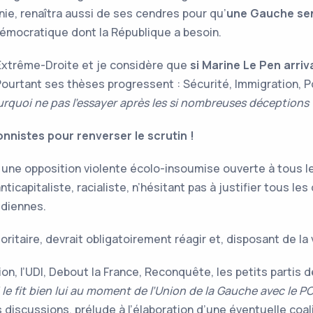
ie, renaîtra aussi de ses cendres pour qu’
une Gauche sen
démocratique dont la République a besoin.
’Extrême-Droite et je considère que
si Marine Le Pen arriv
ourtant ses thèses progressent : Sécurité, Immigration, P
rquoi ne pas l’essayer après les si nombreuses déceptions 
ionnistes pour renverser le scrutin !
 une opposition violente écolo-insoumise ouverte à tous l
nticapitaliste, racialiste, n’hésitant pas à justifier tous
idiennes.
oritaire, devrait obligatoirement réagir et, disposant de la
tion, l’UDI, Debout la France, Reconquête, les petits partis 
 le fit bien lui au moment de l’Union de la Gauche avec le P
s discussions, prélude à l’élaboration d’une éventuelle co