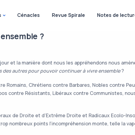
s
Cénacles
Revue Spirale
Notes de lectur
e ensemble ?
our et la manière dont nous les appréhendons nous amènent
des autres pour pouvoir continuer à vivre ensemble
?
tre Romains, Chrétiens contre Barbares, Nobles contre Peup
bos contre Résistants, Libéraux contre Communistes, nous
éraux de Droite et d’Extrême Droite et Radicaux Ecolo-In
e trop nombreux points l’incompréhension monte, telle la v