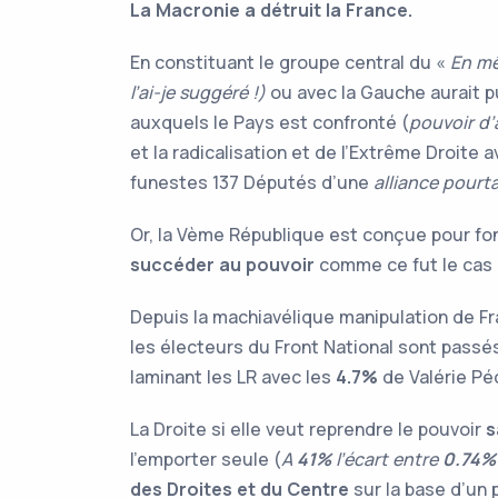
La Macronie a détruit la France.
En constituant le groupe central du «
En m
l’ai-je suggéré !)
ou avec la Gauche aurait 
auxquels le Pays est confronté (
pouvoir d’
et la radicalisation et de l’Extrême Droite
funestes 137 Députés d’une
alliance pourt
Or, la Vème République est conçue pour fo
succéder au pouvoir
comme ce fut le cas d
Depuis la machiavélique manipulation de Fra
les électeurs du Front National sont pass
laminant les LR avec les
4.7%
de Valérie Pé
La Droite si elle veut reprendre le pouvoir
s
l’emporter seule (
A
41%
l’écart entre
0.74%
des Droites et du Centre
sur la base d’un