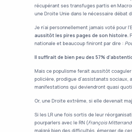
récupérant ses transfuges partis en Macron
une Droite Unie dans le nécessaire débat 
Je n’ai personnellement jamais voté pour l
aussitôt les pires pages de son histoire.
P
nationale et beaucoup finiront par dire :
Pou
Il suffirait de bien peu des 57% d’abstent
Mais ce populisme ferait aussitôt coaguler
policière, prodigue d’assistanats sociaux, a
manifestations qui deviendront quasi quot
Or, une Droite extrême, si elle devenait maj
Si les LR une fois sortis de leur réorganisa
pourparlers avec le RN (
François Mitterrand
malgré bien des difficultés, émerger de ce