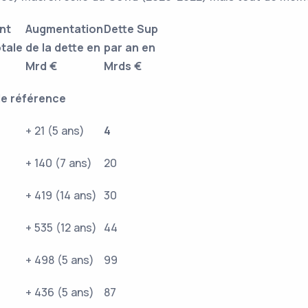
nt
Augmentation
Dette Sup
tale
de la dette en
par an en
Mrd €
Mrds €
de référence
+ 21 (5 ans)
4
+ 140 (7 ans)
20
+ 419 (14 ans)
30
+ 535 (12 ans)
44
+ 498 (5 ans)
99
+ 436 (5 ans)
87