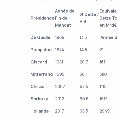
Année de
Equivale
% Dette /
Présidence
Fin de
Dette To
PIB
Mandat
en Mrd€
De Gaulle
1969
13.5
Année 
Pompidou
1974
14.5
21
Giscard
1981
20.7
161
Mitterrand
1995
56.1
580
Chirac
2007
67.4
1115
Sarkozy
2012
90.6
1613
Hollande
2017
98.3
2049