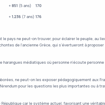
+
851
(5 ans)
170
+
1.236
(7 ans)
176
le pays ne peut-on trouver, pour éclairer le peuple, au li
rchontes de l’ancienne Grèce, qui s’évertueront à propos
de harangues médiatiques où personne n’écoute personne 
laborées, ne peut-on les exposer pédagogiquement aux Fra
référendum pour les questions les plus importantes ou à tr
e République car le système actuel, favorisant une véritabl