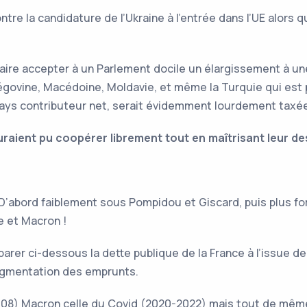
re la candidature de l’Ukraine à l’entrée dans l’UE alors q
re accepter à un Parlement docile un élargissement à une sé
govine, Macédoine, Moldavie, et même la Turquie qui est 
ays contributeur net, serait évidemment lourdement taxée
auraient pu coopérer librement tout en maîtrisant leur des
. D’abord faiblement sous Pompidou et Giscard, puis plus f
e et Macron !
 comparer ci-dessous la dette publique de la France à l’issu
augmentation des emprunts.
2008) Macron celle du Covid (2020-2022) mais tout de mêm