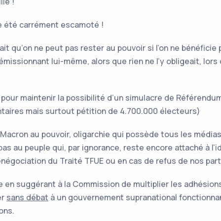
lle !
e été carrément escamoté !
ait qu’on ne peut pas rester au pouvoir si l’on ne bénéficie
n démissionnant lui-même, alors que rien ne l’y obligeait, lo
pour maintenir la possibilité d’un simulacre de Référendum 
ntaires mais surtout pétition de 4.700.000 électeurs)
 Macron au pouvoir, oligarchie qui possède tous les médias
 pas au peuple qui, par ignorance, reste encore attaché à l
enégociation du Traité TFUE ou en cas de refus de nos par
e en suggérant à la Commission de multiplier les adhésions à
er
sans débat
à un gouvernement supranational fonctionnan
ions.