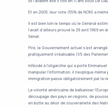
Ils l’avaient été 5 fois en 11 ans sous De Gau
Et en 2005, leur vote (55% de NON) a mêm
Il est bien loin le temps où le Général estim
l’avait d’ailleurs prouvé le 29 avril 1969 e
Sénat.
Pire, le Gouvernement actuel s’est arrangé 
pratiquement irréalisable (1/5 des Parleme
Inféodé à l’oligarchie qui a porté Emmanuel
manipuler l’information, il n’explique même
immigration passe obligatoirement par la r
La volonté américaine de balkaniser l’Europ
découpage des pays en régions, de pouss
en butte au désir de souveraineté des Nat