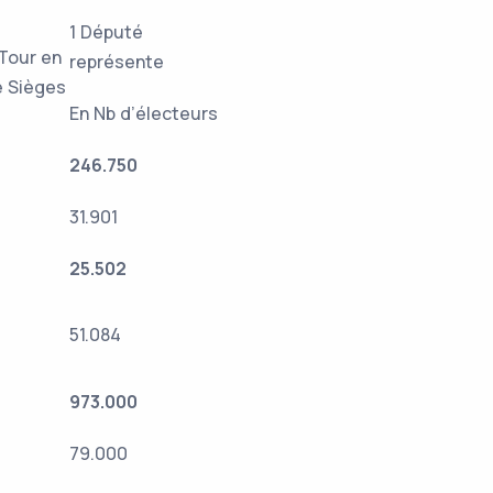
1 Député
Tour en
représente
e Sièges
En Nb d’électeurs
246.750
31.901
25.502
51.084
973.000
79.000