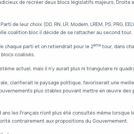
 judicieux de recréer deux blocs législatifs majeurs, Droit
 Parti de leur choix (DD, RN, LR, Modem, LREM, PS, PRG, EEL
lle coalition bloc il décide de se rattacher au second tour.
ème
e chaque parti et on retiendrait pour le 2
tour, dans cha
 blocs coalisés.
tème actuel, mais il n’y aurait plus ni triangulaire ni quadr
ale, clarifierait le paysage politique, favoriserait une mei
gouvernements plus stables pouvant mettre en œuvre des po
 ans les Français n’ont plus été consultés même lorsque l
jorité contrairement aux propositions du Gouvernement.