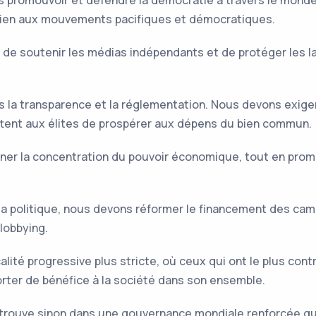
 promouvoir et défendre la démocratie à travers le monde,
outien aux mouvements pacifiques et démocratiques.
e, de soutenir les médias indépendants et de protéger les l
ns la transparence et la réglementation. Nous devons exiger
ettent aux élites de prospérer aux dépens du bien commun.
reiner la concentration du pouvoir économique, tout en pro
s la politique, nous devons réformer le financement des ca
 lobbying.
calité progressive plus stricte, où ceux qui ont le plus cont
rter de bénéfice à la société dans son ensemble.
 trouve sinon dans une gouvernance mondiale renforcée qu