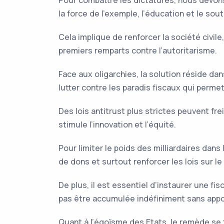
Pour combattre les dictatures, nous devons
la force de l’exemple, l’éducation et le s
Cela implique de renforcer la société civil
premiers remparts contre l’autoritarisme.
Face aux oligarchies, la solution réside da
lutter contre les paradis fiscaux qui perm
Des lois antitrust plus strictes peuvent f
stimule l’innovation et l’équité.
Pour limiter le poids des milliardaires dan
de dons et surtout renforcer les lois sur le
De plus, il est essentiel d’instaurer une fis
pas être accumulée indéfiniment sans appo
Quant à l’égoïsme des Etats, le remède se