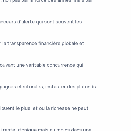
 non pas par la force des armes, mais par
anceurs d’alerte qui sont souvent les
 la transparence financière globale et
mouvant une véritable concurrence qui
mpagnes électorales, instaurer des plafonds
ribuent le plus, et où la richesse ne peut
i reste utopique mais au moins dans une