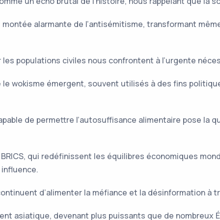
omme un écho brutal de l’histoire, nous rappelant que la so
montée alarmante de l’antisémitisme, transformant même Is
es populations civiles nous confrontent à l’urgente néces
e wokisme émergent, souvent utilisés à des fins politiqu
pable de permettre l’autosuffisance alimentaire pose la qu
 BRICS, qui redéfinissent les équilibres économiques mondi
influence.
ontinuent d’alimenter la méfiance et la désinformation à t
alent asiatique, devenant plus puissants que de nombreux