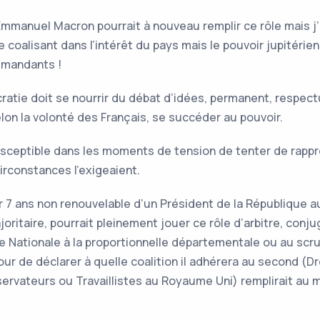
’Emmanuel Macron pourrait à nouveau remplir ce rôle mais j’a
coalisant dans l’intérêt du pays mais le pouvoir jupitérien q
es mandants !
atie doit se nourrir du débat d’idées, permanent, respec
on la volonté des Français, se succéder au pouvoir.
 susceptible dans les moments de tension de tenter de rapp
circonstances l’exigeaient.
r 7 ans non renouvelable d’un Président de la République a
joritaire, pourrait pleinement jouer ce rôle d’arbitre, conju
Nationale à la proportionnelle départementale ou au scrut
tour de déclarer à quelle coalition il adhérera au second 
vateurs ou Travaillistes au Royaume Uni) remplirait au m