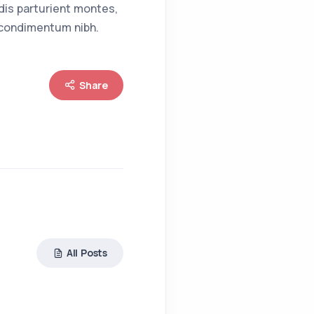
 dis parturient montes,
 condimentum nibh.
Share
All Posts