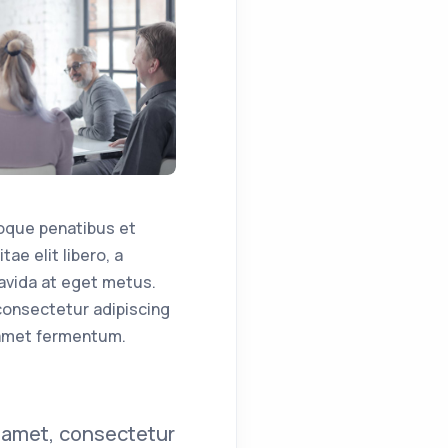
oque penatibus et
ae elit libero, a
avida at eget metus.
 consectetur adipiscing
t amet fermentum.
t amet, consectetur