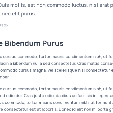
 Duis mollis, est non commodo luctus, nisi erat po
 nec elit purus.
ERSON
te Bibendum Purus
 ac cursus commodo, tortor mauris condimentum nibh, ut 
 lacinia bibendum nulla sed consectetur. Cras mattis conse
mmodo cursus magna, vel scelerisque nisl consectetur et.
mper.
 ac cursus commodo, tortor mauris condimentum nibh, ut 
ed odio dui. Cras justo odio, dapibus ac facilisis in, eges
rsus commodo, tortor mauris condimentum nibh, ut ferment
e consectetur est at lobortis. Donec id elit non mi porta g