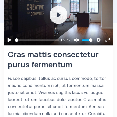
Play
02:37
Play
Mute
Settings
Ente
Cras mattis consectetur
full
purus fermentum
Fusce dapibus, tellus ac cursus commodo, tortor
mauris condimentum nibh, ut fermentum massa
justo sit amet. Vivamus sagittis lacus vel augue
laoreet rutrum faucibus dolor auctor. Cras mattis
consectetur purus sit amet fermentum. Aenean
lacinia bibendum nulla sed consectetur. Curabitur