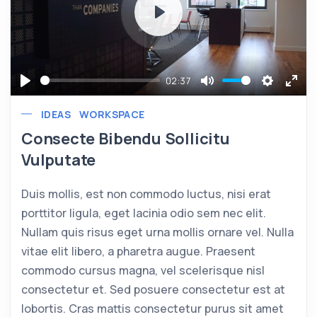
Play
02:37
Play
Mute
Settings
Ente
IDEAS
WORKSPACE
full
Consecte Bibendu Sollicitu
Vulputate
Duis mollis, est non commodo luctus, nisi erat
porttitor ligula, eget lacinia odio sem nec elit.
Nullam quis risus eget urna mollis ornare vel. Nulla
vitae elit libero, a pharetra augue. Praesent
commodo cursus magna, vel scelerisque nisl
consectetur et. Sed posuere consectetur est at
lobortis. Cras mattis consectetur purus sit amet