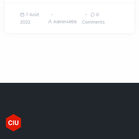
7 Août
0
Admin4866
2022
Comments